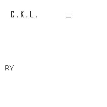
C . K . L .
RY
RY